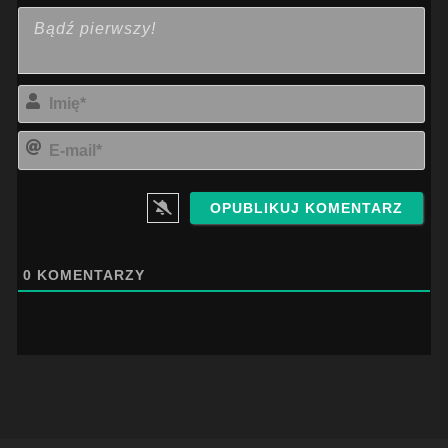
Imi
E-
mai
0
KOMENTARZY