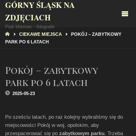
GÓRNY ŚLĄSK NA
ZDJĘCIACH
Piotr Miemiec - fotografie
STRONA
CIEKAWE MIEJSCA
POKÓJ – ZABYTKOWY
GŁÓWNA
PARK PO 6 LATACH
Pokój – zabytkowy
park po 6 latach
2025-05-23
Po sześciu latach, po raz kolejny wybraliśmy się do
miejscowości Pokój w woj. opolskim, aby
przespacerować się po
zabytkowym parku.
Trzeba