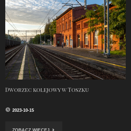
W
PIAŚNIKACH
–
PAŹDZIERNIK
2023"
Dworzec kolejowy w Toszku
2023-10-15
"DWORZEC
ZOBACZ WIĘCEJ