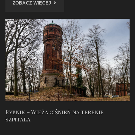
"PAŁAC
ZOBACZ WIĘCEJ
KUJAWY
–
MARZEC
2024"
Rybnik – Wieża ciśnień na terenie
szpitala