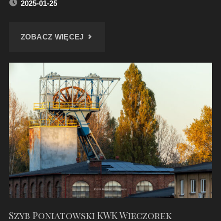
2025-01-25
"ODNOWIONA
ZOBACZ WIĘCEJ
BYTOMSKA
NASTAWNIA
BRAMOWA"
Szyb Poniatowski KWK Wieczorek