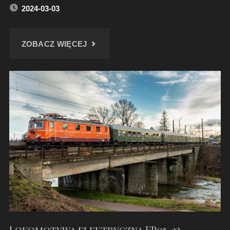
2024-03-03
"RYBNIK
ZOBACZ WIĘCEJ
–
WIEŻA
CIŚNIEŃ
NA
TERENIE
SZPITALA"
Lokomotywa elektryczna EP05-23