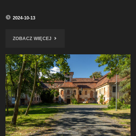
2024-10-13
"SZYB
ZOBACZ WIĘCEJ
PONIATOWSKI
KWK
WIECZOREK"