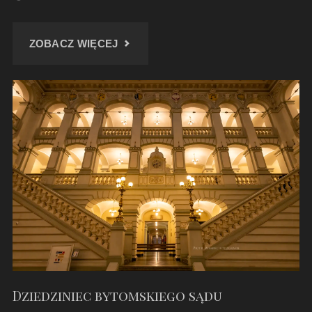
"PORANNY
ZOBACZ WIĘCEJ
SPACER
PRZY
PAŁACU
W
MOSZNEJ"
Dziedziniec bytomskiego sądu