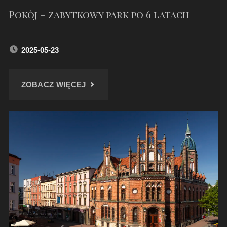
Pokój – zabytkowy park po 6 latach
2025-05-23
"POKÓJ
ZOBACZ WIĘCEJ
–
ZABYTKOWY
PARK
PO
6