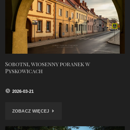
ŚLĄSKIM
–
KWIECIEŃ
2026"
Sobotni, wiosenny poranek w
Pyskowicach
2026-03-21
"SOBOTNI,
ZOBACZ WIĘCEJ
WIOSENNY