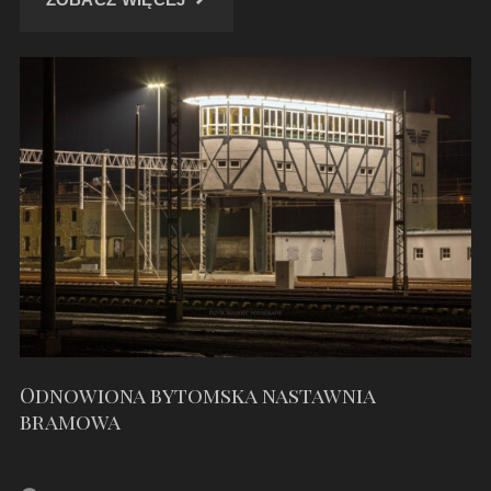
WODNA
W
NOWYM
BYTOMIU"
Odnowiona bytomska nastawnia
bramowa