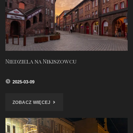
–
MARZEC
2025"
Niedziela na Nikiszowcu
2025-03-09
"NIEDZIELA
ZOBACZ WIĘCEJ
NA
NIKISZOWCU"