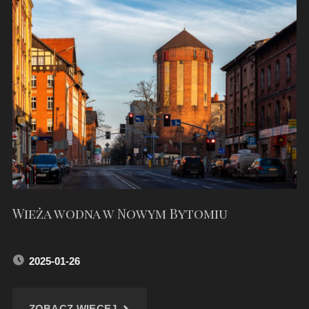
W
ZABRZU"
Wieża wodna w Nowym Bytomiu
2025-01-26
"WIEŻA
ZOBACZ WIĘCEJ