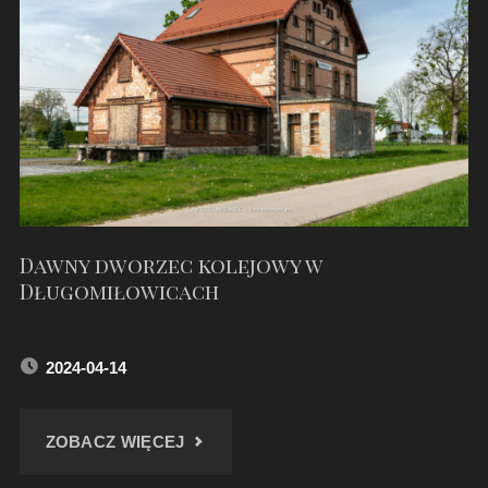
SŁAWIKOWIE
–
KWIECIEŃ
2024"
Dawny dworzec kolejowy w
Długomiłowicach
2024-04-14
"DAWNY
ZOBACZ WIĘCEJ