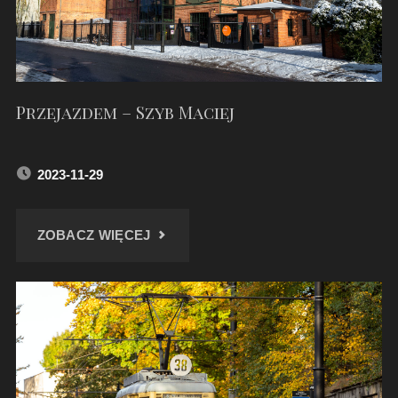
XI
2023"
Przejazdem – Szyb Maciej
2023-11-29
"PRZEJAZDEM
ZOBACZ WIĘCEJ
–
SZYB
MACIEJ"