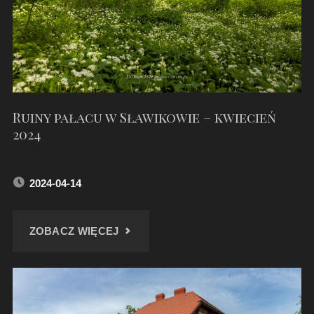
LIPIEC
2024"
Ruiny pałacu w Sławikowie – kwiecień
2024
2024-04-14
"RUINY
ZOBACZ WIĘCEJ
PAŁACU
W