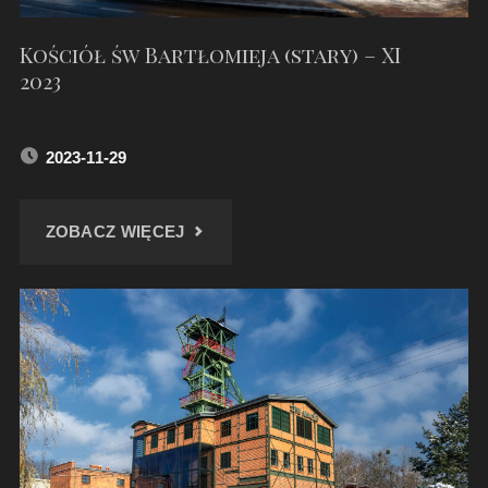
Kościół św Bartłomieja (stary) – XI
2023
2023-11-29
"KOŚCIÓŁ
ZOBACZ WIĘCEJ
ŚW
BARTŁOMIEJA
(STARY)
–