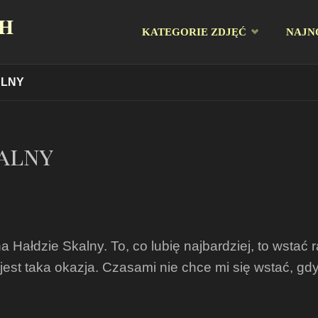
CH
Przejdź
KATEGORIE ZDJĘĆ
NAJN
do
ALNY
treści
alny
Hałdzie Skalny. To, co lubię najbardziej, to wstać 
jest taka okazja. Czasami nie chce mi się wstać, 