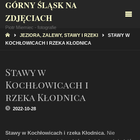
GÓRNY ŚLĄSK NA
ZDJĘCIACH
Piotr Miemiec - fotografie
STRONA
JEZIORA, ZALEWY, STAWY I RZEKI
STAWY W
GŁÓWNA
KOCHŁOWICACH I RZEKA KŁODNICA
Stawy w
Kochłowicach i
rzeka Kłodnica
2022-10-28
Stawy w Kochłowicach i rzeka Kłodnica.
Nie