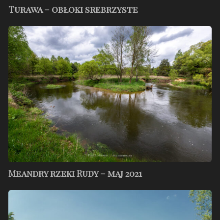
Turawa – obłoki srebrzyste
Meandry
rzeki
Rudy
–
maj
2021
Meandry rzeki Rudy – maj 2021
Meandry
Odry
–