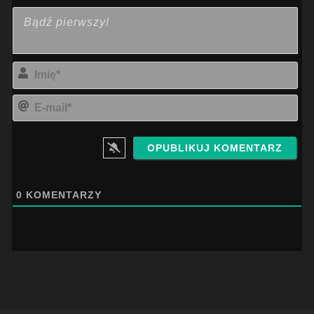
Imi
E-
mai
0
KOMENTARZY