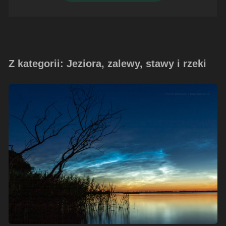
Z kategorii: Jeziora, zalewy, stawy i rzeki
Turawa
–
obłoki
srebrzyste