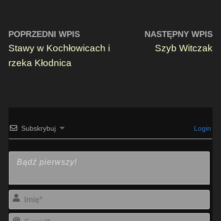
POPRZEDNI WPIS
NASTĘPNY WPIS
Stawy w Kochłowicach i
Szyb Witczak
rzeka Kłodnica
Subskrybuj
Login
Imi
E-