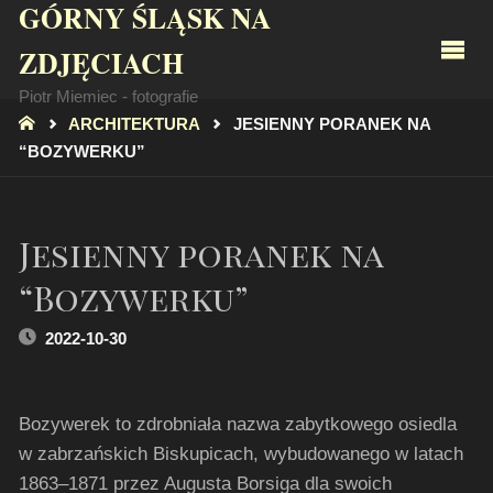
GÓRNY ŚLĄSK NA
ZDJĘCIACH
Piotr Miemiec - fotografie
STRONA
ARCHITEKTURA
JESIENNY PORANEK NA
GŁÓWNA
“BOZYWERKU”
Jesienny poranek na
“Bozywerku”
2022-10-30
Bozywerek to zdrobniała nazwa zabytkowego osiedla
w zabrzańskich Biskupicach, wybudowanego w latach
1863–1871 przez Augusta Borsiga dla swoich