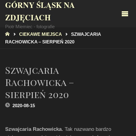
GÓRNY ŚLĄSK NA
ZDJĘCIACH
Piotr Miemiec - fotografie
STRONA
CIEKAWE MIEJSCA
SZWAJCARIA
GŁÓWNA
RACHOWICKA – SIERPIEŃ 2020
Szwajcaria
Rachowicka –
sierpień 2020
2020-08-15
Szwajcaria Rachowicka.
Tak nazwano bardzo