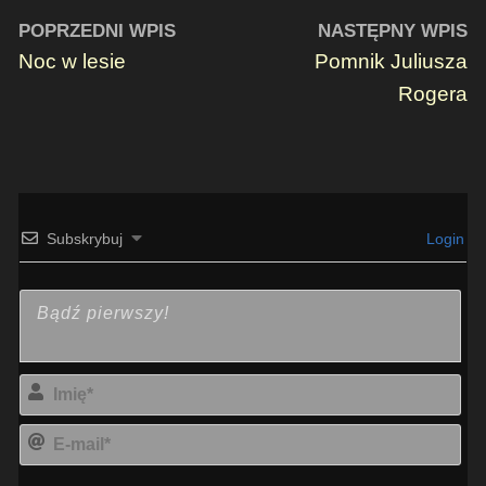
POPRZEDNI WPIS
NASTĘPNY WPIS
Noc w lesie
Pomnik Juliusza
Rogera
Subskrybuj
Login
Imi
E-
mai