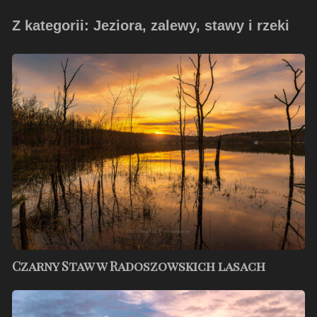
Z kategorii: Jeziora, zalewy, stawy i rzeki
Czarny
Staw
w
Radoszowskich
lasach
Czarny Staw w Radoszowskich lasach
Wieczór
nad