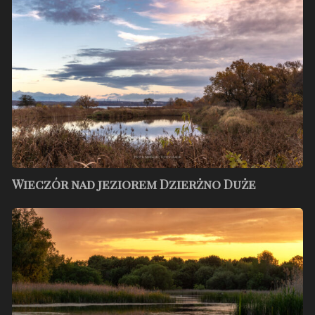
jeziorem
Dzierżno
Duże
Wieczór nad jeziorem Dzierżno Duże
Żabie
Doły
–
maj
2023