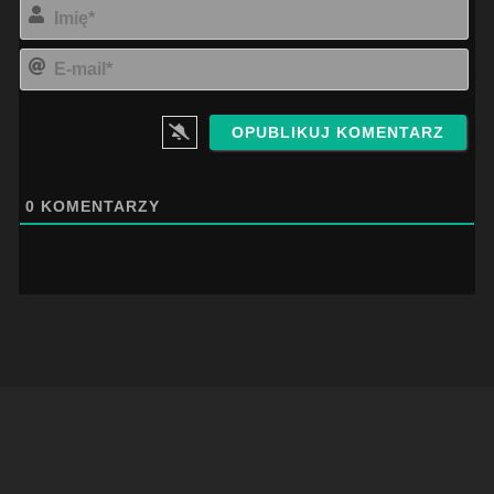
Imi
E-
mai
0
KOMENTARZY