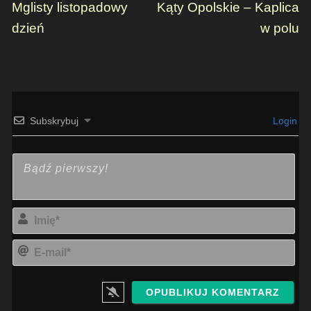
Mglisty listopadowy
Kąty Opolskie – Kaplica
dzień
w polu
Subskrybuj
Login
Imi
E-
mai