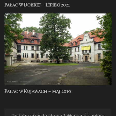
Pałac w Dobrej – lipiec 2021
Pałac
w
Kujawach
–
maj
2010
Pałac w Kujawach – maj 2010
Podoba ci się ta strona? Wspomóż autora