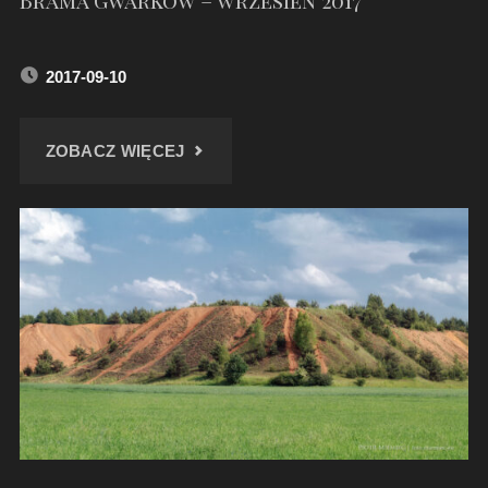
Brama Gwarków – wrzesień 2017
2017-09-10
"BRAMA
ZOBACZ WIĘCEJ
GWARKÓW
–
WRZESIEŃ
2017"