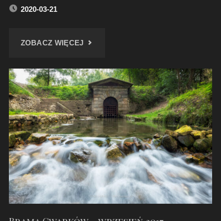
2020-03-21
"PARK
ZOBACZ WIĘCEJ
W
TARNOWSKICH
GÓRACH
–
MARZEC
2020"