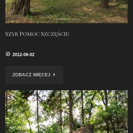
Szyb Pomoc Szczęściu
2012-06-02
"SZYB
ZOBACZ WIĘCEJ
POMOC
SZCZĘŚCIU"