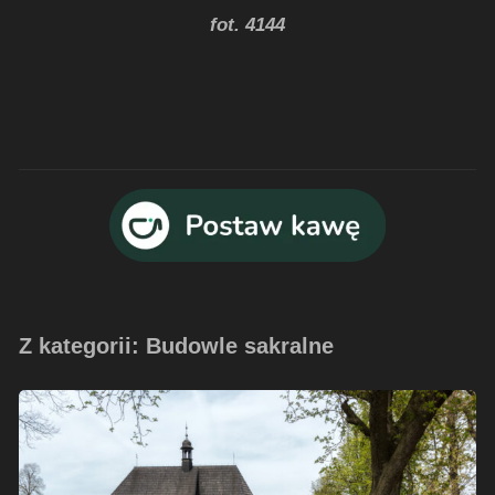
fot. 4144
Z kategorii: Budowle sakralne
Kościół
w
Czarnowąsach
–