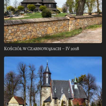
IV
2018
Kościół w Czarnowąsach – IV 2018
Kościół
w
Centawie