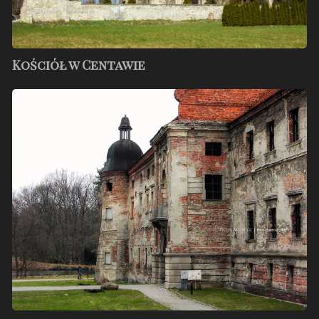
Kościół w Centawie
Zespół
klasztorno-
pałacowy
w
Rudach