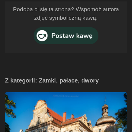
Podoba ci się ta strona? Wspomóż autora
zdjęć symboliczną kawą.
Z kategorii: Zamki, pałace, dwory
Pałac
w
Turawie
–
sierpień
2016