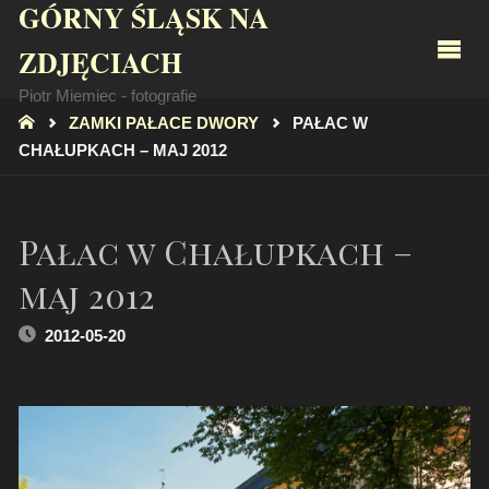
GÓRNY ŚLĄSK NA
ZDJĘCIACH
Piotr Miemiec - fotografie
STRONA
ZAMKI PAŁACE DWORY
PAŁAC W
GŁÓWNA
CHAŁUPKACH – MAJ 2012
Pałac w Chałupkach –
maj 2012
2012-05-20