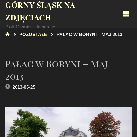
GÓRNY ŚLĄSK NA
ZDJĘCIACH
Piotr Miemiec - fotografie
STRONA
POZOSTAŁE
PAŁAC W BORYNI – MAJ 2013
GŁÓWNA
Pałac w Boryni – maj
2013
2013-05-25