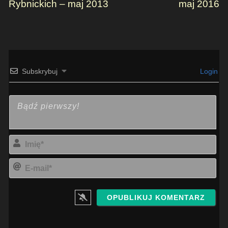
Rybnickich – maj 2013
maj 2016
Subskrybuj
Login
Imi
E-
mai