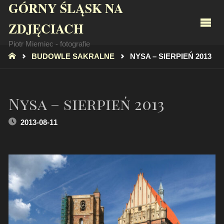
GÓRNY ŚLĄSK NA
ZDJĘCIACH
Piotr Miemiec - fotografie
STRONA
BUDOWLE SAKRALNE
NYSA – SIERPIEŃ 2013
GŁÓWNA
Nysa – sierpień 2013
2013-08-11