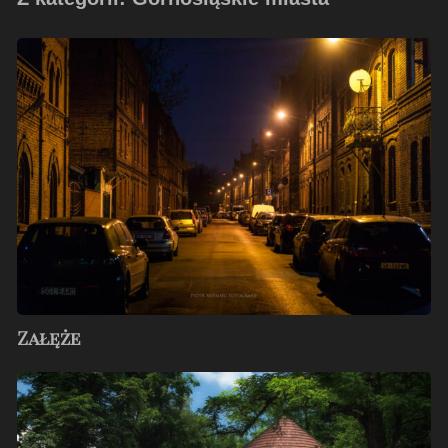
Załęże
Załęże
Cieszyn
–
lipiec