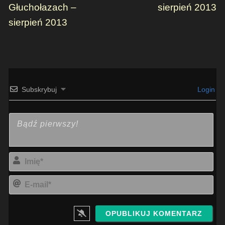
Głuchołazach –
sierpień 2013
sierpień 2013
Subskrybuj
Login
Imi
E-
mai