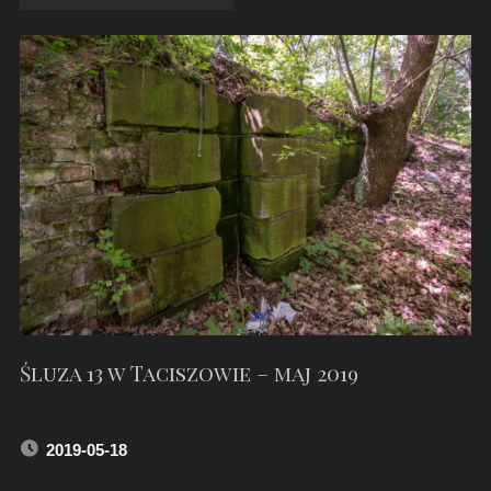
12
W
PŁAWNIOWICACH
–
MAJ
2019"
Śluza 13 w Taciszowie – maj 2019
2019-05-18