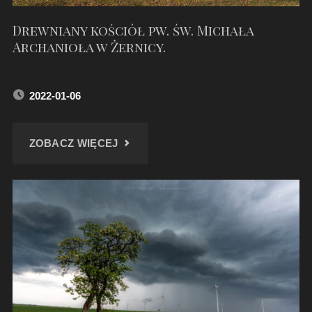
Drewniany kościół pw. św. Michała
Archanioła w Żernicy.
2022-01-06
"DREWNIANY
ZOBACZ WIĘCEJ
KOŚCIÓŁ
PW.
ŚW.
MICHAŁA