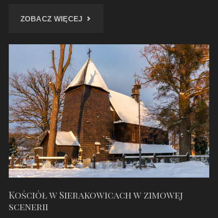
"PAŁAC
ZOBACZ WIĘCEJ
W
BYCINIE
–
GRUDZIEŃ
2022"
Kościół w Sierakowicach w zimowej
scenerii