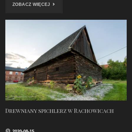
"SŁOŃCE,
ZOBACZ WIĘCEJ
DESZCZ
I
OKOLICE
TOSZKA"
Drewniany spichlerz w Rachowicach
2020-08-15