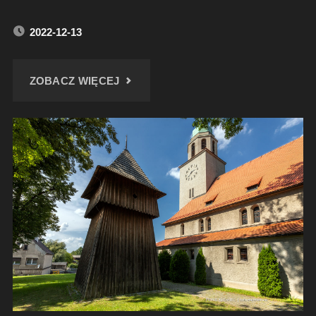
2022-12-13
"KOŚCIÓŁ
ZOBACZ WIĘCEJ
W
SIERAKOWICACH
W
ZIMOWEJ
SCENERII"