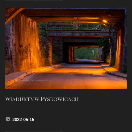
ZACHÓD
SŁOŃCA
NAD
JEZIOREM
PŁAWNIOWICE"
Wiadukty w Pyskowicach
2022-05-15