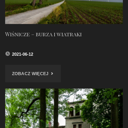
ARCHANIOŁA
W
ŻERNICY."
Wiśnicze – burza i wiatraki
2021-06-12
"WIŚNICZE
ZOBACZ WIĘCEJ
–
BURZA
I