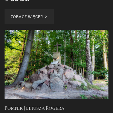
"DREWNIANY
ZOBACZ WIĘCEJ
SPICHLERZ
W
RACHOWICACH"
Pomnik Juliusza Rogera