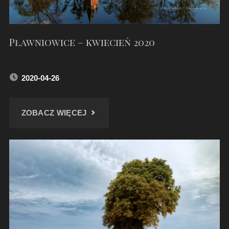
Pławniowice – kwiecień 2020
2020-04-26
"PŁAWNIOWICE
ZOBACZ WIĘCEJ
–
KWIECIEŃ
2020"