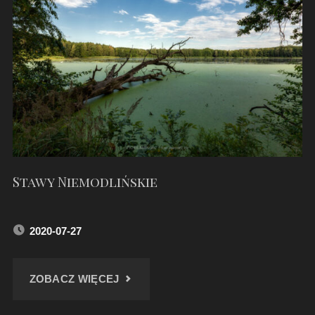
DO
KRUPSKIEGO
MŁYNA
I
ŻĘDOWIC"
Stawy Niemodlińskie
2020-07-27
"STAWY
ZOBACZ WIĘCEJ
NIEMODLIŃSKIE"