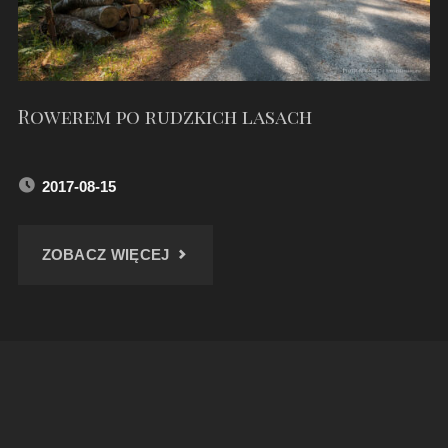
Rowerem po rudzkich lasach
2017-08-15
"ROWEREM
ZOBACZ WIĘCEJ
PO
RUDZKICH
LASACH"