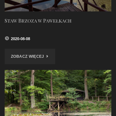
Staw Brzoza w Pawełkach
2020-08-08
"STAW
ZOBACZ WIĘCEJ
BRZOZA
W
PAWEŁKACH"