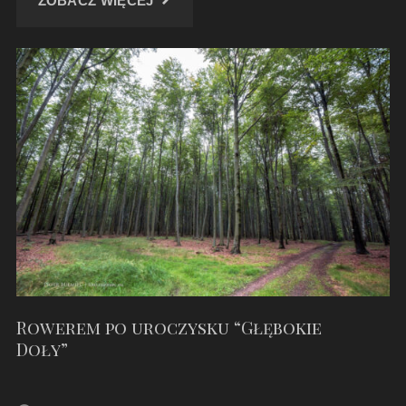
ZOBACZ WIĘCEJ
PO
MURCKOWSKICH
LASACH"
Rowerem po uroczysku “Głębokie
Doły”