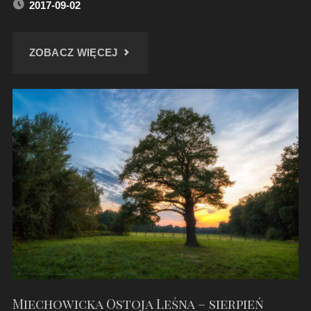
2017-09-02
"ROWEREM
ZOBACZ WIĘCEJ
PO
UROCZYSKU
“GŁĘBOKIE
DOŁY”"
Miechowicka Ostoja Leśna – sierpień