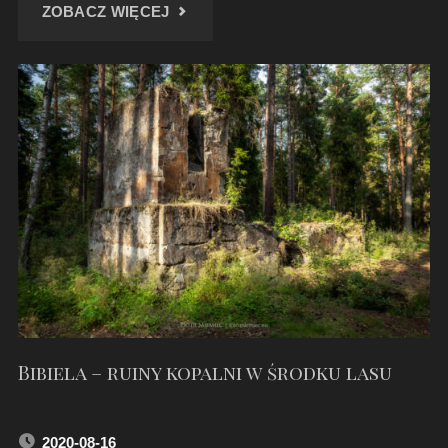
"ROWER,
ZOBACZ WIĘCEJ
MAŁA
PANEW
I
ZAWADZKIE
LASY"
Bibiela – ruiny kopalni w środku lasu
2020-08-16