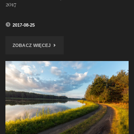
2017
2017-08-25
"MIECHOWICKA
ZOBACZ WIĘCEJ
OSTOJA
LEŚNA
–
SIERPIEŃ
2017"