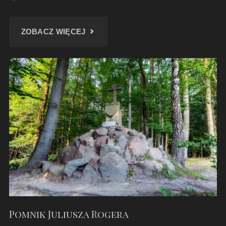
"BIBIELA
ZOBACZ WIĘCEJ
–
RUINY
KOPALNI
W
ŚRODKU
LASU"
Pomnik Juliusza Rogera