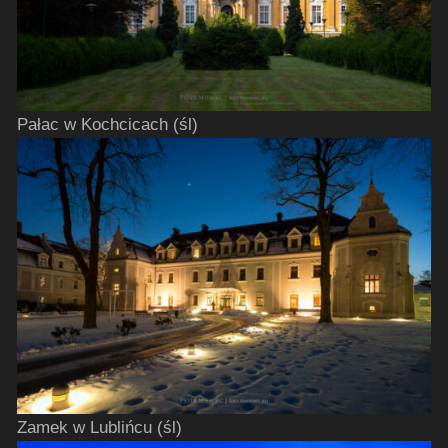
Pałac w Kochcicach (śl)
Zamek w Lublińcu (śl)