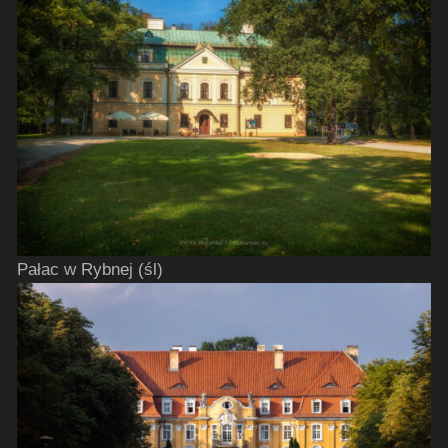
Pałac w Rybnej (śl)