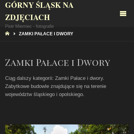
GÓRNY ŚLĄSK NA
ZDJĘCIACH
Piotr Miemiec - fotografie
STRONA
ZAMKI PAŁACE I DWORY
GŁÓWNA
Zamki Pałace i Dwory
Ciąg dalszy kategorii: Zamki Pałace i dwory.
Zabytkowe budowle znajdujące się na terenie
województw śląskiego i opolskiego.