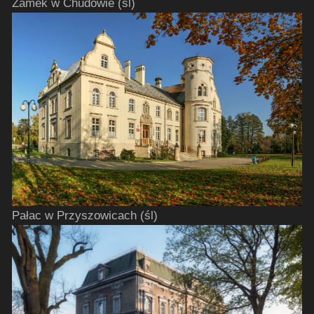
Zamek w Chudowie (śl)
Pałac w Przyszowicach (śl)