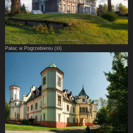
Pałac w Pogrzebieniu (śl)