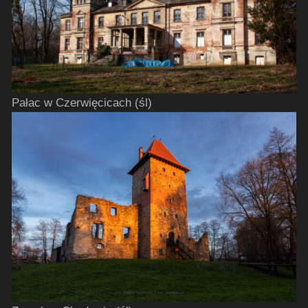
Pałac w Czerwięcicach (śl)