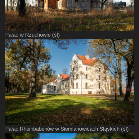
Pałac w Rzuchowie (śl)
Pałac Rheinbabenów w Siemianowicach Śląskich (śl)