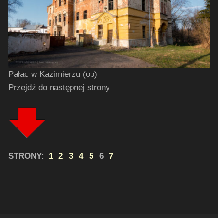
Pałac w Kazimierzu (op)
Przejdź do następnej strony
STRONY:
1
2
3
4
5
6
7