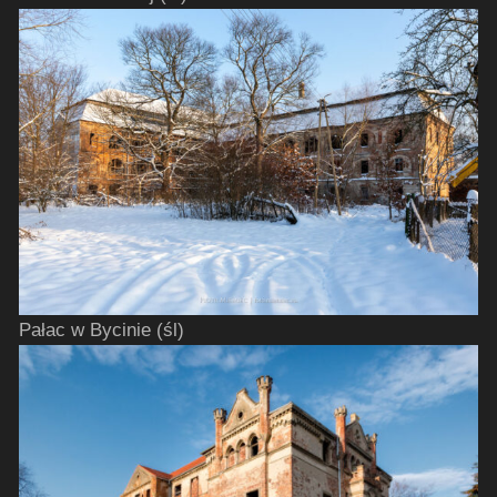
Pałac w Bycinie (śl)