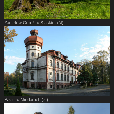
Zamek w Grodźcu Śląskim (śl)
Pałac w Miedarach (śl)