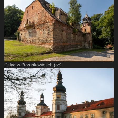
Pałac w Piorunkowicach (op)