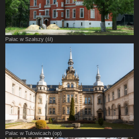
Pałac w Szałszy (śl)
Pałac w Tułowicach (op)