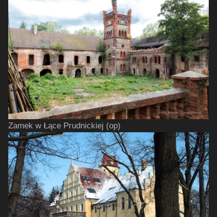
Zamek w Łące Prudnickiej (op)