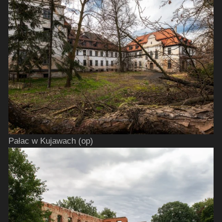
Pałac w Kujawach (op)